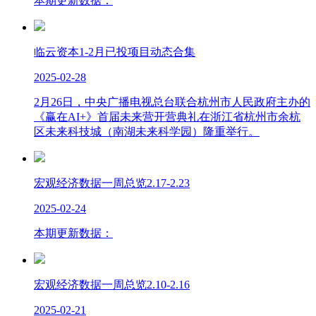
本期更新数据：
临云资本1-2月已投项目动态合集
2025-02-28
2月26日，中央广播电视总台联合杭州市人民政府主办的
《赢在AI+》首届未来营开营典礼在浙江省杭州市余杭
区未来科技城（南湖未来科学园）隆重举行。
宏观经济数据一周总览2.17-2.23
2025-02-24
本期更新数据：
宏观经济数据一周总览2.10-2.16
2025-02-21