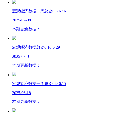
宏观经济数据一周总览6.30-7.6
2025-07-08
本期更新数据：
宏观经济数据总览6.16-6.29
2025-07-01
本期更新数据：
宏观经济数据一周总览6.9-6.15
2025-06-18
本期更新数据：