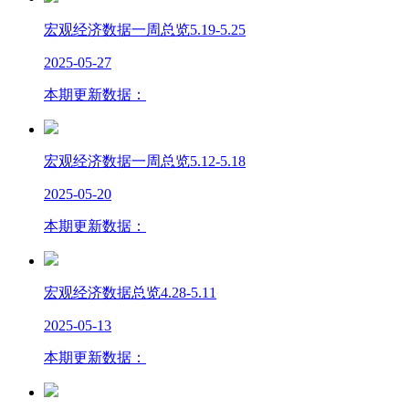
宏观经济数据一周总览5.19-5.25
2025-05-27
本期更新数据：
宏观经济数据一周总览5.12-5.18
2025-05-20
本期更新数据：
宏观经济数据总览4.28-5.11
2025-05-13
本期更新数据：