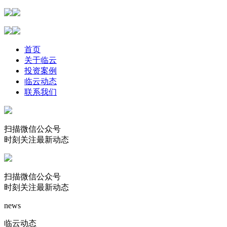
首页
关于临云
投资案例
临云动态
联系我们
扫描微信公众号
时刻关注最新动态
扫描微信公众号
时刻关注最新动态
news
临云动态