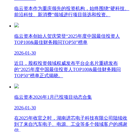
临云资本作为重庆领先的投资机构，始终围绕“硬科技、
前沿科技、新消费”领域进行项目筛选和投资。
临云资本创始人贺庆荣登“2025年度中国最佳投资人
TOP100&最佳财务顾问TOP50”榜单
2026-01-30
近日，股权投资领域权威发布平台企名片重磅发布
的“2025年度中国最佳投资人TOP100&最佳财务顾问
TOP50”榜单正式揭晓。
临云资本2026年1月已投项目动态合集
2026-01-30
在2025年收官之时，湖南进芯电子科技有限公司陆续收
到了来自汽车电子、电源、工业等多个领域客户的感谢
信。