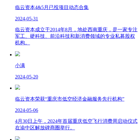
临云资本4&5月已投项目动态合集
2024-05-31
临云资本成立于2014年8月，地处西南重庆，是一家专注
军工、硬科技、前沿科技和新消费领域的专业私募股权
机构。
小满
2024-05-20
临云资本荣获“重庆市低空经济金融服务先行机构”
2024-05-06
4月30日上午，2024年首届重庆低空飞行消费周启动仪式
在渝中区解放碑商圈举行。