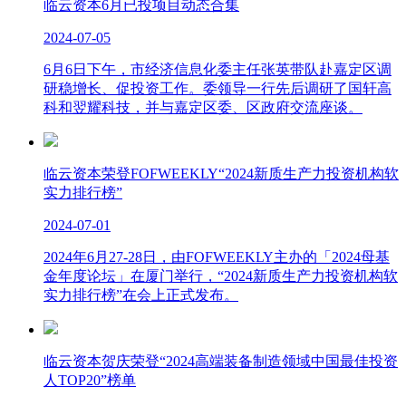
临云资本6月已投项目动态合集
2024-07-05
6月6日下午，市经济信息化委主任张英带队赴嘉定区调
研稳增长、促投资工作。委领导一行先后调研了国轩高
科和翌耀科技，并与嘉定区委、区政府交流座谈。
临云资本荣登FOFWEEKLY“2024新质生产力投资机构软
实力排行榜”
2024-07-01
2024年6月27-28日，由FOFWEEKLY主办的「2024母基
金年度论坛」在厦门举行，“2024新质生产力投资机构软
实力排行榜”在会上正式发布。
临云资本贺庆荣登“2024高端装备制造领域中国最佳投资
人TOP20”榜单