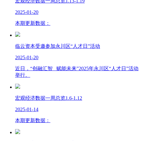
宏观经济数据一周总览1.13-1.19
2025-01-20
本期更新数据：
临云资本受邀参加永川区“人才日”活动
2025-01-20
近日，“创融汇智 赋能未来”2025年永川区“人才日”活动
举行。
宏观经济数据一周总览1.6-1.12
2025-01-14
本期更新数据：