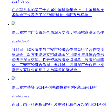
2024-09-06
在近期举办的第二十六届中国科协年会上，中国科学技
术学会正式发布了2023年“科创中国”系列榜单。
临云资本与广安市经合局深入交流，推动招商基金合作
2024-09-04
9月4日，临云资本与广安市经济合作局举行了合作交流
座谈会。双方围绕设立招商基金的可能性与具体合作形
式进行深入交流。临云资本投资总监周总、投资经理李
总、广安市经济合作局主要领导、四川深广合作产业投
资开发有限公司相关人员等参加座谈会。
临云资本荣登“2024科创先锋投资机构•退出表现榜”
2024-08-22
近日，由《科创板日报》及财联社联合发起的“2024科创