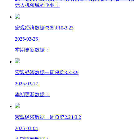
无人机领域的企业！
宏观经济数据总览3.10-3.23
2025-03-26
本期更新数据：
宏观经济数据一周总览3.3-3.9
2025-03-12
本期更新数据：
宏观经济数据一周总览2.24-3.2
2025-03-04