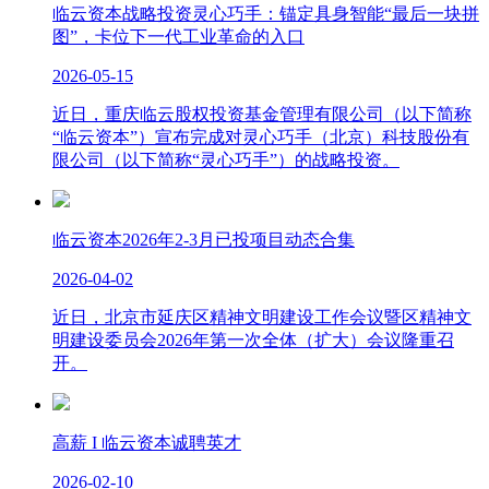
临云资本战略投资灵心巧手：锚定具身智能“最后一块拼
图”，卡位下一代工业革命的入口
2026-05-15
近日，重庆临云股权投资基金管理有限公司（以下简称
“临云资本”）宣布完成对灵心巧手（北京）科技股份有
限公司（以下简称“灵心巧手”）的战略投资。
临云资本2026年2-3月已投项目动态合集
2026-04-02
近日，北京市延庆区精神文明建设工作会议暨区精神文
明建设委员会2026年第一次全体（扩大）会议隆重召
开。
高薪 I 临云资本诚聘英才
2026-02-10