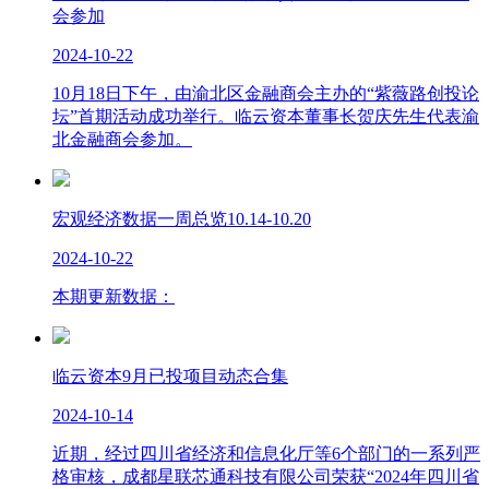
会参加
2024-10-22
10月18日下午，由渝北区金融商会主办的“紫薇路创投论
坛”首期活动成功举行。临云资本董事长贺庆先生代表渝
北金融商会参加。
宏观经济数据一周总览10.14-10.20
2024-10-22
本期更新数据：
临云资本9月已投项目动态合集
2024-10-14
近期，经过四川省经济和信息化厅等6个部门的一系列严
格审核，成都星联芯通科技有限公司荣获“2024年四川省