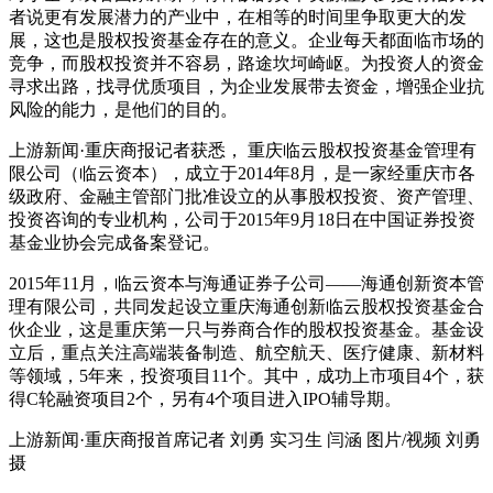
者说更有发展潜力的产业中，在相等的时间里争取更大的发
展，这也是股权投资基金存在的意义。企业每天都面临市场的
竞争，而股权投资并不容易，路途坎坷崎岖。为投资人的资金
寻求出路，找寻优质项目，为企业发展带去资金，增强企业抗
风险的能力，是他们的目的。
上游新闻·重庆商报记者获悉， 重庆临云股权投资基金管理有
限公司（临云资本），成立于2014年8月，是一家经重庆市各
级政府、金融主管部门批准设立的从事股权投资、资产管理、
投资咨询的专业机构，公司于2015年9月18日在中国证券投资
基金业协会完成备案登记。
2015年11月，临云资本与海通证券子公司——海通创新资本管
理有限公司，共同发起设立重庆海通创新临云股权投资基金合
伙企业，这是重庆第一只与券商合作的股权投资基金。基金设
立后，重点关注高端装备制造、航空航天、医疗健康、新材料
等领域，5年来，投资项目11个。其中，成功上市项目4个，获
得C轮融资项目2个，另有4个项目进入IPO辅导期。
上游新闻·重庆商报首席记者 刘勇 实习生 闫涵 图片/视频 刘勇
摄